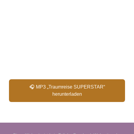
🎧 MP3 „Traumreise SUPERSTAR“
herunterladen